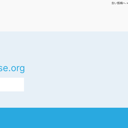
古い投稿へ »
se.org