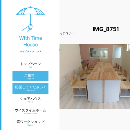
IMG_8751
カテゴリー：
トップページ
Top
ご相談
Support
応援してください！
Supporter
シェアハウス
About
ウイズタイムホーム
Withtime Home
庭ワークショップ
Garden