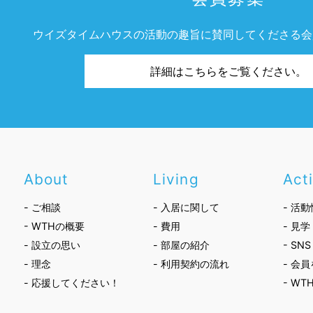
ウイズタイムハウスの活動の趣旨に賛同してくださる会
詳細はこちらをご覧ください。
About
Living
Acti
- ご相談
- 入居に関して
- 活
- WTHの概要
- 費用
- 見学
- 設立の思い
- 部屋の紹介
- SNS
- 理念
- 利用契約の流れ
- 会
- 応援してください！
- WT